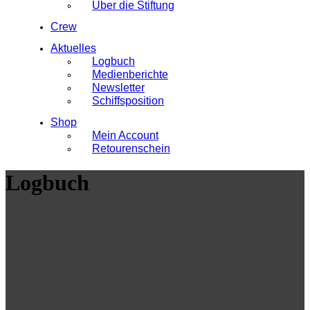
Über die Stiftung
Crew
Aktuelles
Logbuch
Medienberichte
Newsletter
Schiffsposition
Shop
Mein Account
Retourenschein
Logbuch