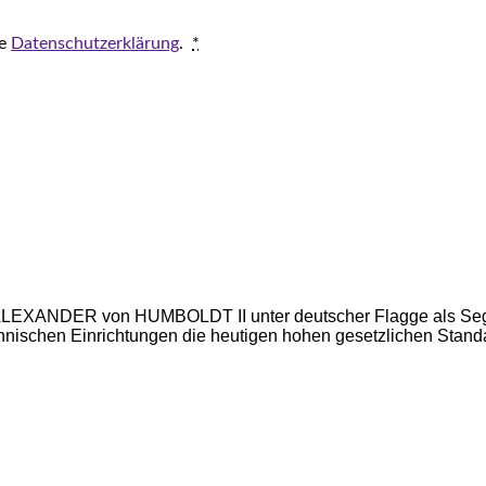
ie
Datenschutzerklärung
.
*
rk ALEXANDER von HUMBOLDT II unter deutscher Flagge als Sege
chnischen Einrichtungen die heutigen hohen gesetzlichen Standa