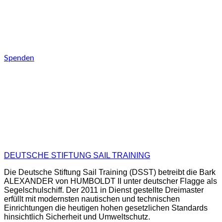
ALS SPENDER/IN DER DEUTSCHEN STIFTUNG
SAIL TRAINING UNTERSTÜTZT DU UNSER
GROßARTIGES PROJEKT DER JUGENDARBEIT.
SEI DABEI!
Spenden
DEUTSCHE STIFTUNG SAIL TRAINING
Die Deutsche Stiftung Sail Training (DSST) betreibt die Bark
ALEXANDER von HUMBOLDT II unter deutscher Flagge als
Segelschulschiff. Der 2011 in Dienst gestellte Dreimaster
erfüllt mit modernsten nautischen und technischen
Einrichtungen die heutigen hohen gesetzlichen Standards
hinsichtlich Sicherheit und Umweltschutz.