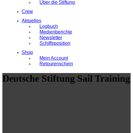
Über die Stiftung
Crew
Aktuelles
Logbuch
Medienberichte
Newsletter
Schiffsposition
Shop
Mein Account
Retourenschein
Deutsche Stiftung Sail Training