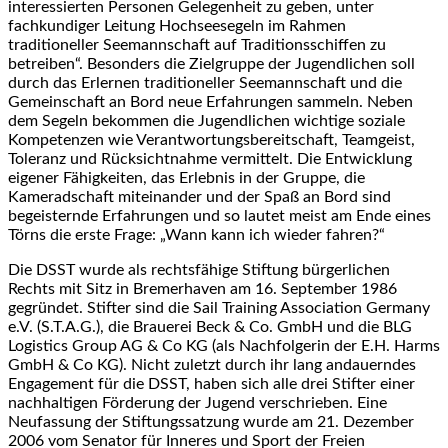
interessierten Personen Gelegenheit zu geben, unter
fachkundiger Leitung Hochseesegeln im Rahmen
traditioneller Seemannschaft auf Traditionsschiffen zu
betreiben“. Besonders die Zielgruppe der Jugendlichen soll
durch das Erlernen traditioneller Seemannschaft und die
Gemeinschaft an Bord neue Erfahrungen sammeln. Neben
dem Segeln bekommen die Jugendlichen wichtige soziale
Kompetenzen wie Verantwortungsbereitschaft, Teamgeist,
Toleranz und Rücksichtnahme vermittelt. Die Entwicklung
eigener Fähigkeiten, das Erlebnis in der Gruppe, die
Kameradschaft miteinander und der Spaß an Bord sind
begeisternde Erfahrungen und so lautet meist am Ende eines
Törns die erste Frage: „Wann kann ich wieder fahren?“
Die DSST wurde als rechtsfähige Stiftung bürgerlichen
Rechts mit Sitz in Bremerhaven am 16. September 1986
gegründet. Stifter sind die Sail Training Association Germany
e.V. (S.T.A.G.), die Brauerei Beck & Co. GmbH und die BLG
Logistics Group AG & Co KG (als Nachfolgerin der E.H. Harms
GmbH & Co KG). Nicht zuletzt durch ihr lang andauerndes
Engagement für die DSST, haben sich alle drei Stifter einer
nachhaltigen Förderung der Jugend verschrieben. Eine
Neufassung der Stiftungssatzung wurde am 21. Dezember
2006 vom Senator für Inneres und Sport der Freien