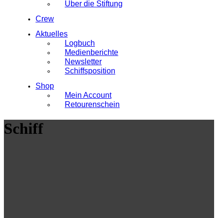
Über die Stiftung
Crew
Aktuelles
Logbuch
Medienberichte
Newsletter
Schiffsposition
Shop
Mein Account
Retourenschein
Schiff