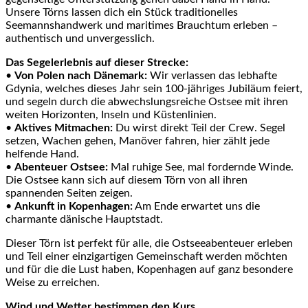
Unsere Törns lassen dich ein Stück traditionelles
Seemannshandwerk und maritimes Brauchtum erleben –
authentisch und unvergesslich.
Das Segelerlebnis auf dieser Strecke:
•
Von Polen nach Dänemark:
Wir verlassen das lebhafte
Gdynia, welches dieses Jahr sein 100-jähriges Jubiläum feiert,
und segeln durch die abwechslungsreiche Ostsee mit ihren
weiten Horizonten, Inseln und Küstenlinien.
•
Aktives Mitmachen:
Du wirst direkt Teil der Crew. Segel
setzen, Wachen gehen, Manöver fahren, hier zählt jede
helfende Hand.
•
Abenteuer Ostsee:
Mal ruhige See, mal fordernde Winde.
Die Ostsee kann sich auf diesem Törn von all ihren
spannenden Seiten zeigen.
•
Ankunft in Kopenhagen:
Am Ende erwartet uns die
charmante dänische Hauptstadt.
Dieser Törn ist perfekt für alle, die Ostseeabenteuer erleben
und Teil einer einzigartigen Gemeinschaft werden möchten
und für die die Lust haben, Kopenhagen auf ganz besondere
Weise zu erreichen.
Wind und Wetter bestimmen den Kurs