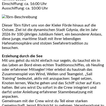
Einschiffung: ca. 16:00 Uhr
Ausschiffung: ca. 10:00 Uhr
Törn-Beschreibung
Dieser Törn führt uns von der Kieler Förde hinaus auf die
Ostsee. Ziel ist die dynamischen Stadt Gdynia, die im Jahr
2026 ihr 100-jähriges Jubiläum feiert, ein besonderer Anlass,
diese junge, maritime Stadt mit ihrer lebendigen
Hafenatmosphäre und stolzen Seefahrertradition zu
besuchen.
Erziehung durch die See
Mit uns gehst du nicht einfach nur segeln, du tauchst ein in
das Leben an Bord eines echten Traditionsschiffes, ob Neuling
oder erfahrener Mitsegler! Hier erlebst du hautnah das
Zusammenspiel von Wind, Wellen und Teamgeist. „Sail
Training“ bedeutet, aktiv mit anzupacken: Segel setzen,
Knoten lernen, Wache gehen und das Schiff sicher auf Kurs
halten. Bei uns wirst Du sofort in die Crew integriert und
darfst unter Anleitung erfahrener Stammbesatzung mit
anpacken.
Gemeinsam mit der Crew wirst du Teil einer starken
Gemeinschaft, lernst Rücksicht zu nehmen, Verantwortung zu