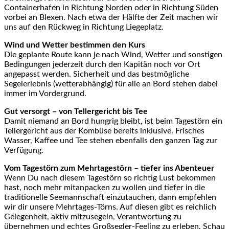
Containerhafen in Richtung Norden oder in Richtung Süden
vorbei an Blexen. Nach etwa der Hälfte der Zeit machen wir
uns auf den Rückweg in Richtung Liegeplatz.
Wind und Wetter bestimmen den Kurs
Die geplante Route kann je nach Wind, Wetter und sonstigen
Bedingungen jederzeit durch den Kapitän noch vor Ort
angepasst werden. Sicherheit und das bestmögliche
Segelerlebnis (wetterabhängig) für alle an Bord stehen dabei
immer im Vordergrund.
Gut versorgt – von Tellergericht bis Tee
Damit niemand an Bord hungrig bleibt, ist beim Tagestörn ein
Tellergericht aus der Kombüse bereits inklusive. Frisches
Wasser, Kaffee und Tee stehen ebenfalls den ganzen Tag zur
Verfügung.
Vom Tagestörn zum Mehrtagestörn – tiefer ins Abenteuer
Wenn Du nach diesem Tagestörn so richtig Lust bekommen
hast, noch mehr mitanpacken zu wollen und tiefer in die
traditionelle Seemannschaft einzutauchen, dann empfehlen
wir dir unsere Mehrtages-Törns. Auf diesen gibt es reichlich
Gelegenheit, aktiv mitzusegeln, Verantwortung zu
übernehmen und echtes Großsegler-Feeling zu erleben. Schau