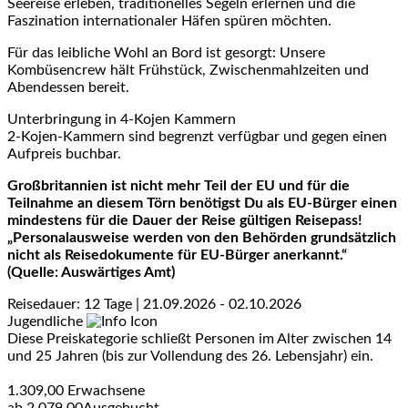
Seereise erleben, traditionelles Segeln erlernen und die
Faszination internationaler Häfen spüren möchten.
Für das leibliche Wohl an Bord ist gesorgt: Unsere
Kombüsencrew hält Frühstück, Zwischenmahlzeiten und
Abendessen bereit.
Unterbringung in 4-Kojen Kammern
2-Kojen-Kammern sind begrenzt verfügbar und gegen einen
Aufpreis buchbar.
Großbritannien ist nicht mehr Teil der EU und für die
Teilnahme an diesem Törn benötigst Du als EU-Bürger einen
mindestens für die Dauer der Reise gültigen Reisepass!
„Personalausweise werden von den Behörden grundsätzlich
nicht als Reisedokumente für EU-Bürger anerkannt.“
(Quelle: Auswärtiges Amt)
Reisedauer: 12 Tage | 21.09.2026 - 02.10.2026
Jugendliche
Diese Preiskategorie schließt Personen im Alter zwischen 14
und 25 Jahren (bis zur Vollendung des 26. Lebensjahr) ein.
1.309,00
Erwachsene
ab
2.079,00
Ausgebucht