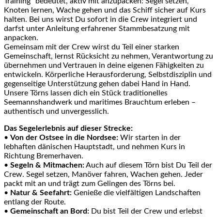
Training“ bedeutet, aktiv mit anzupacken: Segel setzen,
Knoten lernen, Wache gehen und das Schiff sicher auf Kurs
halten. Bei uns wirst Du sofort in die Crew integriert und
darfst unter Anleitung erfahrener Stammbesatzung mit
anpacken.
Gemeinsam mit der Crew wirst du Teil einer starken
Gemeinschaft, lernst Rücksicht zu nehmen, Verantwortung zu
übernehmen und Vertrauen in deine eigenen Fähigkeiten zu
entwickeln. Körperliche Herausforderung, Selbstdisziplin und
gegenseitige Unterstützung gehen dabei Hand in Hand.
Unsere Törns lassen dich ein Stück traditionelles
Seemannshandwerk und maritimes Brauchtum erleben –
authentisch und unvergesslich.
Das Segelerlebnis auf dieser Strecke:
•
Von der Ostsee in die Nordsee:
Wir starten in der
lebhaften dänischen Hauptstadt, und nehmen Kurs in
Richtung Bremerhaven.
•
Segeln & Mitmachen:
Auch auf diesem Törn bist Du Teil der
Crew. Segel setzen, Manöver fahren, Wachen gehen. Jeder
packt mit an und trägt zum Gelingen des Törns bei.
•
Natur & Seefahrt:
Genieße die vielfältigen Landschaften
entlang der Route.
•
Gemeinschaft an Bord:
Du bist Teil der Crew und erlebst