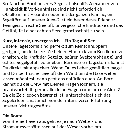
Seefahrt an Bord unseres Segelschulschiffs Alexander von
Humboldt II! Vorkenntnisse sind nicht erforderlich!
Ob allein, mit Freunden oder mit der ganzen Familie, ein
Segeltörn auf unserer Alex-2 ist ein besonderes Erlebnis:
Teamgeist, frische Seeluft, unvergessliche Eindrücke und das
Gefühl, Teil einer echten Segelgemeinschaft zu sein.
Kurz, intensiv, unvergesslich – Ein Tag auf See
Unsere Tagestörns sind perfekt zum Reinschnuppern
geeignet, um in kurzer Zeit einen Eindruck vom Bordleben zu
erhalten, die Kraft der Segel zu spüren (wetterabhängig) und
echtes Segelgefühl zu erleben. Bei unseren Tagestörns kannst
Du direkt mit anpacken. Wenn Du es lieber gemütlich magst
und Dir bei frischer Seeluft den Wind um die Nase wehen
lassen möchtest, dann geht das natürlich auch. An Bord
kannst du die Crew mit Deinen Fragen löchern, sie
beantwortet dir gerne alle deine Fragen rund um die Alex-2.
Da die Zeit jedoch begrenzt ist, unterscheidet sich das
Segelerlebnis natürlich von der intensiveren Erfahrung
unserer Mehrtagestörns.
Die Route
Von Bremerhaven aus geht es je nach Wetter- und
Strömungsverhältnissen auf der Weser vorbei am