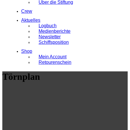
Über die Stiftung
Crew
Aktuelles
Logbuch
Medienberichte
Newsletter
Schiffsposition
Shop
Mein Account
Retourenschein
Törnplan