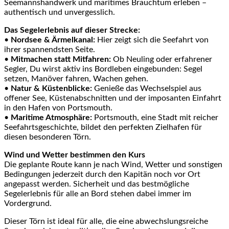
Seemannshandwerk und maritimes Brauchtum erleben –
authentisch und unvergesslich.
Das Segelerlebnis auf dieser Strecke:
•
Nordsee & Ärmelkanal:
Hier zeigt sich die Seefahrt von
ihrer spannendsten Seite.
•
Mitmachen statt Mitfahren:
Ob Neuling oder erfahrener
Segler, Du wirst aktiv ins Bordleben eingebunden: Segel
setzen, Manöver fahren, Wachen gehen.
•
Natur & Küstenblicke:
Genieße das Wechselspiel aus
offener See, Küstenabschnitten und der imposanten Einfahrt
in den Hafen von Portsmouth.
•
Maritime Atmosphäre:
Portsmouth, eine Stadt mit reicher
Seefahrtsgeschichte, bildet den perfekten Zielhafen für
diesen besonderen Törn.
Wind und Wetter bestimmen den Kurs
Die geplante Route kann je nach Wind, Wetter und sonstigen
Bedingungen jederzeit durch den Kapitän noch vor Ort
angepasst werden. Sicherheit und das bestmögliche
Segelerlebnis für alle an Bord stehen dabei immer im
Vordergrund.
Dieser Törn ist ideal für alle, die eine abwechslungsreiche