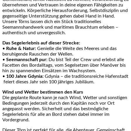
übernehmen und Vertrauen in deine eigenen Fähigkeiten zu
entwickeln. Körperliche Herausforderung, Selbstdisziplin und
gegenseitige Unterstützung gehen dabei Hand in Hand.
Unsere Törns lassen dich ein Stück traditionelles
Seemannshandwerk und maritimes Brauchtum erleben –
authentisch und unvergesslich.
Das Segelerlebnis auf dieser Strecke:
•
Ruhe & Natur:
Genieße die Weite des Meeres und das
beruhigende Rauschen der Wellen.
•
Seemannschaft pur:
Du bist Teil der Crew und erlebst alle
Facetten des Bordalltags, vom Segelsetzen über Manöver bis
hin zu spannenden Einsätzen im Wachsystem.
•
100 Jahre Gdynia:
Gdynia – die traditionsreiche Hafenstadt
feiert dieses Jahr sein 100 jähriges Jubiläum.
Wind und Wetter bestimmen den Kurs
Die geplante Route kann je nach Wind, Wetter und sonstigen
Bedingungen jederzeit durch den Kapitän noch vor Ort
angepasst werden. Sicherheit und das bestmögliche
Segelerlebnis für alle an Bord stehen dabei immer im
Vordergrund.
Dieser Törn ist perfekt für alle, die Abenteuer, Gemeinschaft