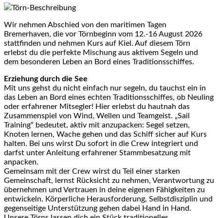
Törn-Beschreibung
Wir nehmen Abschied von den maritimen Tagen
Bremerhaven, die vor Törnbeginn vom 12.-16 August 2026
stattfinden und nehmen Kurs auf Kiel. Auf diesem Törn
erlebst du die perfekte Mischung aus aktivem Segeln und
dem besonderen Leben an Bord eines Traditionsschiffes.
Erziehung durch die See
Mit uns gehst du nicht einfach nur segeln, du tauchst ein in
das Leben an Bord eines echten Traditionsschiffes, ob Neuling
oder erfahrener Mitsegler! Hier erlebst du hautnah das
Zusammenspiel von Wind, Wellen und Teamgeist. „Sail
Training“ bedeutet, aktiv mit anzupacken: Segel setzen,
Knoten lernen, Wache gehen und das Schiff sicher auf Kurs
halten. Bei uns wirst Du sofort in die Crew integriert und
darfst unter Anleitung erfahrener Stammbesatzung mit
anpacken.
Gemeinsam mit der Crew wirst du Teil einer starken
Gemeinschaft, lernst Rücksicht zu nehmen, Verantwortung zu
übernehmen und Vertrauen in deine eigenen Fähigkeiten zu
entwickeln. Körperliche Herausforderung, Selbstdisziplin und
gegenseitige Unterstützung gehen dabei Hand in Hand.
Unsere Törns lassen dich ein Stück traditionelles