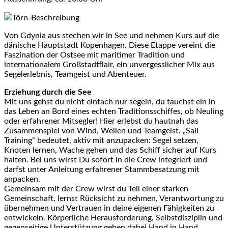
Törn-Beschreibung
Von Gdynia aus stechen wir in See und nehmen Kurs auf die
dänische Hauptstadt Kopenhagen. Diese Etappe vereint die
Faszination der Ostsee mit maritimer Tradition und
internationalem Großstadtflair, ein unvergesslicher Mix aus
Segelerlebnis, Teamgeist und Abenteuer.
Erziehung durch die See
Mit uns gehst du nicht einfach nur segeln, du tauchst ein in
das Leben an Bord eines echten Traditionsschiffes, ob Neuling
oder erfahrener Mitsegler! Hier erlebst du hautnah das
Zusammenspiel von Wind, Wellen und Teamgeist. „Sail
Training“ bedeutet, aktiv mit anzupacken: Segel setzen,
Knoten lernen, Wache gehen und das Schiff sicher auf Kurs
halten. Bei uns wirst Du sofort in die Crew integriert und
darfst unter Anleitung erfahrener Stammbesatzung mit
anpacken.
Gemeinsam mit der Crew wirst du Teil einer starken
Gemeinschaft, lernst Rücksicht zu nehmen, Verantwortung zu
übernehmen und Vertrauen in deine eigenen Fähigkeiten zu
entwickeln. Körperliche Herausforderung, Selbstdisziplin und
gegenseitige Unterstützung gehen dabei Hand in Hand.