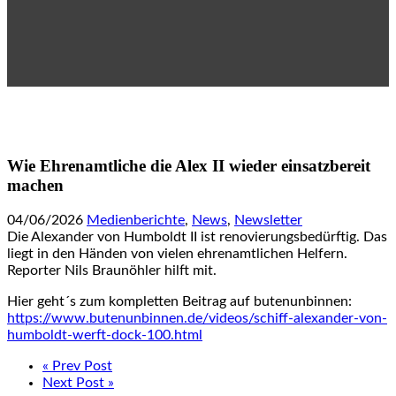
Wie Ehrenamtliche die Alex II wieder einsatzbereit
machen
04/06/2026
Medienberichte
,
News
,
Newsletter
Die Alexander von Humboldt II ist renovierungsbedürftig. Das
liegt in den Händen von vielen ehrenamtlichen Helfern.
Reporter Nils Braunöhler hilft mit.
Hier geht´s zum kompletten Beitrag auf butenunbinnen:
https://www.butenunbinnen.de/videos/schiff-alexander-von-
humboldt-werft-dock-100.html
« Prev Post
Next Post »