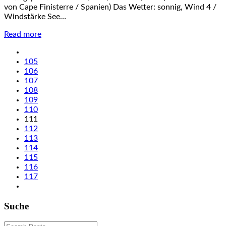
von Cape Finisterre / Spanien) Das Wetter: sonnig, Wind 4 /
Windstärke See…
Read more
105
106
107
108
109
110
111
112
113
114
115
116
117
Suche