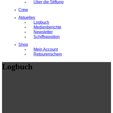
Über die Stiftung
Crew
Aktuelles
Logbuch
Medienberichte
Newsletter
Schiffsposition
Shop
Mein Account
Retourenschein
Logbuch