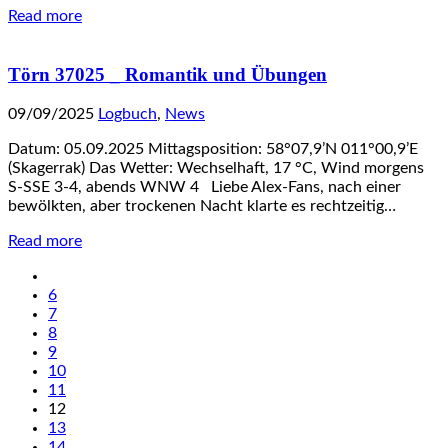
Read more
Törn 37025 _ Romantik und Übungen
09/09/2025
Logbuch
,
News
Datum: 05.09.2025 Mittagsposition: 58°07,9’N 011°00,9’E
(Skagerrak) Das Wetter: Wechselhaft, 17 °C, Wind morgens
S-SSE 3-4, abends WNW 4 Liebe Alex-Fans, nach einer
bewölkten, aber trockenen Nacht klarte es rechtzeitig…
Read more
6
7
8
9
10
11
12
13
14