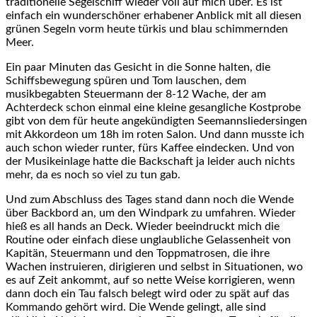
traditionelle Segelschiff wieder voll auf mich über. Es ist
einfach ein wunderschöner erhabener Anblick mit all diesen
grünen Segeln vorm heute türkis und blau schimmernden
Meer.
Ein paar Minuten das Gesicht in die Sonne halten, die
Schiffsbewegung spüren und Tom lauschen, dem
musikbegabten Steuermann der 8-12 Wache, der am
Achterdeck schon einmal eine kleine gesangliche Kostprobe
gibt von dem für heute angekündigten Seemannsliedersingen
mit Akkordeon um 18h im roten Salon. Und dann musste ich
auch schon wieder runter, fürs Kaffee eindecken. Und von
der Musikeinlage hatte die Backschaft ja leider auch nichts
mehr, da es noch so viel zu tun gab.
Und zum Abschluss des Tages stand dann noch die Wende
über Backbord an, um den Windpark zu umfahren. Wieder
hieß es all hands an Deck. Wieder beeindruckt mich die
Routine oder einfach diese unglaubliche Gelassenheit von
Kapitän, Steuermann und den Toppmatrosen, die ihre
Wachen instruieren, dirigieren und selbst in Situationen, wo
es auf Zeit ankommt, auf so nette Weise korrigieren, wenn
dann doch ein Tau falsch belegt wird oder zu spät auf das
Kommando gehört wird. Die Wende gelingt, alle sind