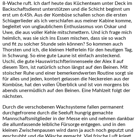
8-Wache ruft. Ich darf heute das Küchenteam unter Deck im
Backschaftsdienst unterstützen und die Schicht beginnt um
erst um 6:45h. Aus der Kombüse schallen schon die ersten
Schlagerlieder als ich verschlafen aus meiner Kabine komme,
begleitet von unglaublichem Enthusiasmus von Oskar und
Uwe, die aus voller Kehle mitschmettern. Und ich frage mich
heimlich, was sie sich ins Essen mischen, dass sie so wach
und fit zu solcher Stunde sein können? So kommen auch
Thorsten und ich, die kleinen Helferlein für den heutigen Tag,
in Schwung. So eine gute Laune ist einfach ansteckend.
Uschi, die gute Hauswirtschfterinnenseele der Alex II auf
diesem Törn, ist natürlich schon längst auf den Beinen. Mit
stoischer Ruhe und einer bemerkendwerten Routine sorgt sie
für alles und jeden, kontert gelassen die Neckereien aus der
Kombüse, hat den vollen Überblick und ist von morgens bis
abends unermüdlich auf den Beinen. Eine Mahlzeit folgt der
nächsten.
Durch die verschobenen Wachsysteme fallen permanent
durchgefrorene durch die Seeluft hungrig gemachte
Mannschaftsmitglieder in der Messe ein und nehmen dankbar
die allumfassende leibliche Fürsorge entgegen. und in den
kleinen Zwischenpausen wird dann ja auch noch geputzt und
geschrubbt und die Wäsche gemacht. Viel frische Luft kriegt