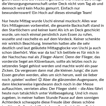
die Versorgungsmannschaft unter Deck nicht vom Tag ab und
dennoch wird kein Mucks gemurrt. Einfach nur
bewundernswert! Ein Hoch auf dieses einmalige Team!
Nur heute Mittag wurde Uschi einmal mucksch: Alles war
fürs Mittagessen vorbereitet, die gesamte Backschaft stand in
den Startlöchern und keiner kam! Als ich an Deck geschickt
wurde, um noch einmal persönlich zum Essen zu rufen,
wuselte und raschelte es auf dem Vordeck. Keiner schenkte
mir wirklich Beachtung. Immerhin hatten alle die sehr
deutlich und laut geläutete Mittagsglocke von Uschi ja auch
schon überhört. Was war da los? Ich betitele es für mich in
der Nachschau mal als ‚Flieger-Alarm‘. Denn der Flieger, das
vorderste Segel am Klüverbaum, sollte als letztes noch zu
setzendes Segel gehisst werden und machte wohl ein paar
Zicken. Da vergessen dann mal ‚die kleinen Jungs‘, die zum
Essen gerufen werden, alles um sich herum, weil sie lieber
noch ‚spielen‘ wollen! 😉 Aber die glänzenden Augenpaare, die
dann kleckerweise irgendwann doch noch in der Messe
auftauchten, verrieten alles: Der Flieger steht – die Alex fährt
heute nun tatsächlich unter Vollbesegelung. Und ich muss
zugeben, in meiner halben Stunde Pause auf dem sonnigen
Achterdeck schwappte diese Freude über dieses schöne