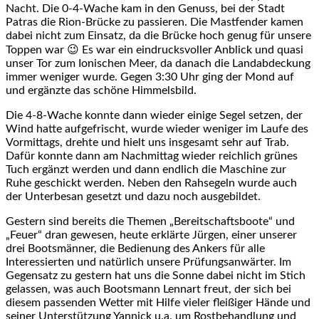
Nacht. Die 0-4-Wache kam in den Genuss, bei der Stadt
Patras die Rion-Brücke zu passieren. Die Mastfender kamen
dabei nicht zum Einsatz, da die Brücke hoch genug für unsere
Toppen war 😉 Es war ein eindrucksvoller Anblick und quasi
unser Tor zum Ionischen Meer, da danach die Landabdeckung
immer weniger wurde. Gegen 3:30 Uhr ging der Mond auf
und ergänzte das schöne Himmelsbild.
Die 4-8-Wache konnte dann wieder einige Segel setzen, der
Wind hatte aufgefrischt, wurde wieder weniger im Laufe des
Vormittags, drehte und hielt uns insgesamt sehr auf Trab.
Dafür konnte dann am Nachmittag wieder reichlich grünes
Tuch ergänzt werden und dann endlich die Maschine zur
Ruhe geschickt werden. Neben den Rahsegeln wurde auch
der Unterbesan gesetzt und dazu noch ausgebildet.
Gestern sind bereits die Themen „Bereitschaftsboote“ und
„Feuer“ dran gewesen, heute erklärte Jürgen, einer unserer
drei Bootsmänner, die Bedienung des Ankers für alle
Interessierten und natürlich unsere Prüfungsanwärter. Im
Gegensatz zu gestern hat uns die Sonne dabei nicht im Stich
gelassen, was auch Bootsmann Lennart freut, der sich bei
diesem passenden Wetter mit Hilfe vieler fleißiger Hände und
seiner Unterstützung Yannick u.a. um Rostbehandlung und