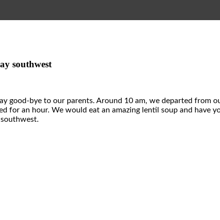
way southwest
 say good-bye to our parents. Around 10 am, we departed from ou
sted for an hour. We would eat an amazing lentil soup and have y
y southwest.