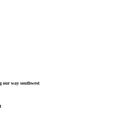
ing our way southwest
t