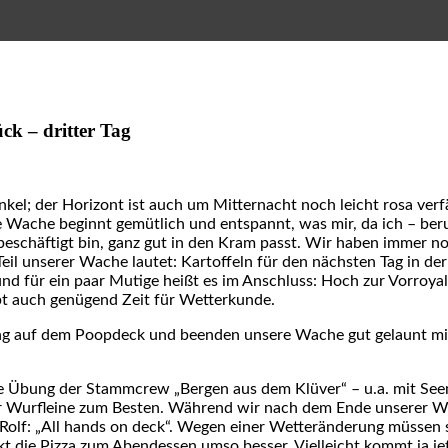
ck – dritter Tag
el; der Horizont ist auch um Mitternacht noch leicht rosa verfä
Wache beginnt gemütlich und entspannt, was mir, da ich – beruf
chäftigt bin, ganz gut in den Kram passt. Wir haben immer noc
eil unserer Wache lautet: Kartoffeln für den nächsten Tag in der
nd für ein paar Mutige heißt es im Anschluss: Hoch zur Vorroyal
bt auch genügend Zeit für Wetterkunde.
g auf dem Poopdeck und beenden unsere Wache gut gelaunt mi
e Übung der Stammcrew „Bergen aus dem Klüver“ – u.a. mit See
 Wurfleine zum Besten. Während wir nach dem Ende unserer Wac
 Rolf: „All hands on deck“. Wegen einer Wetteränderung müssen 
 die Pizza zum Abendessen umso besser. Vielleicht kommt ja je