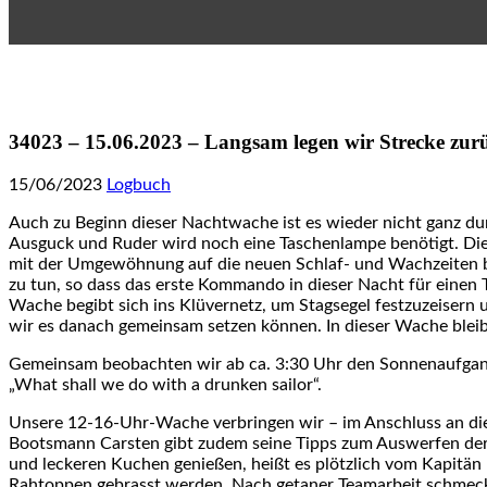
34023 – 15.06.2023 – Langsam legen wir Strecke zurü
15/06/2023
Logbuch
Auch zu Beginn dieser Nachtwache ist es wieder nicht ganz dunk
Ausguck und Ruder wird noch eine Taschenlampe benötigt. Die 
mit der Umgewöhnung auf die neuen Schlaf- und Wachzeiten bes
zu tun, so dass das erste Kommando in dieser Nacht für einen T
Wache begibt sich ins Klüvernetz, um Stagsegel festzuzeisern u
wir es danach gemeinsam setzen können. In dieser Wache blei
Gemeinsam beobachten wir ab ca. 3:30 Uhr den Sonnenaufgan
„What shall we do with a drunken sailor“.
Unsere 12-16-Uhr-Wache verbringen wir – im Anschluss an di
Bootsmann Carsten gibt zudem seine Tipps zum Auswerfen der
und leckeren Kuchen genießen, heißt es plötzlich vom Kapitän
Rahtoppen gebrasst werden. Nach getaner Teamarbeit schmeckt