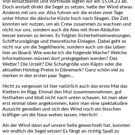
Voll einsatzbereit und Vorfreude legten wir am 15.04.23 ab.
Doch anstatt direkt die Segel zu setzen, hatte der Wind etwas
Anderes mit uns vor. Also fuhren wir die ersten zwei Tage
unter Motor die dänische Küste hoch nach Skagen. Die Zeit
konnten wir nutzen, um als Crew zusammen zu wachsen und
nicht nur uns, sondern auch die Alex mit ihren Abläufen
besser kennen zu lernen. Es folgten Sicherheitseinweisungen,
Schiffsrundgänge und theoretische Einlagen. Dabei geht es
nicht nur um die Segeltheorie, sondern auch um das Leben
hier an Board: Wie wecke ich die folgende Wache? Welche
Informationen müssen dort preisgegeben werden? Das
Wetter? Die Urzeit? Die Schuhgröße vom Käptn oder die
aktuellen Hotdog-Preise in Dänemark? Ganz schön viel zu
merken in den ersten paar Tagen…
Nicht zu vergessen ist hier natürlich auch das erste Mal das
Klettern im Rigg. Einmal den Mut zusammennehmen, gut
festhalten und bloß nicht nach unten schauen. Ist man aber
erst einmal oben angekommen, kann man eine spektakuläre
Aussicht genießen und sich den Wind noch ein bisschen
kräftiger um die Nase wehen lassen. Herrlich!
Als der Wind dann auf unsere Seite gewechselt hat, konnten
wir endlich die Segel setzen! Es fängt an richtig Spaß zu