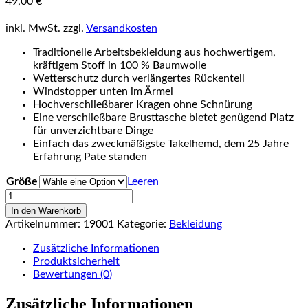
49,00
€
inkl. MwSt.
zzgl.
Versandkosten
Traditionelle Arbeitsbekleidung aus hochwertigem,
kräftigem Stoff in 100 % Baumwolle
Wetterschutz durch verlängertes Rückenteil
Windstopper unten im Ärmel
Hochverschließbarer Kragen ohne Schnürung
Eine verschließbare Brusttasche bietet genügend Platz
für unverzichtbare Dinge
Einfach das zweckmäßigste Takelhemd, dem 25 Jahre
Erfahrung Pate standen
Größe
Leeren
Unisex
Takelhemd
In den Warenkorb
grün
Artikelnummer:
19001
Kategorie:
Bekleidung
Menge
Zusätzliche Informationen
Produktsicherheit
Bewertungen (0)
Zusätzliche Informationen