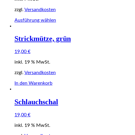
zzgl.
Versandkosten
Dieses
Ausführung wählen
Produkt
weist
mehrere
Strickmütze, grün
Varianten
auf.
19,00
€
Die
Optionen
inkl. 19 % MwSt.
können
auf
zzgl.
Versandkosten
der
Produktseite
In den Warenkorb
gewählt
werden
Schlauchschal
19,00
€
inkl. 19 % MwSt.