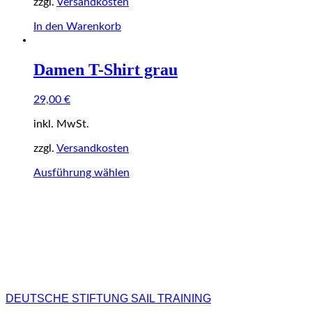
zzgl.
Versandkosten
In den Warenkorb
Damen T-Shirt grau
29,00
€
inkl. MwSt.
zzgl.
Versandkosten
Dieses
Ausführung wählen
Produkt
weist
mehrere
Varianten
auf.
Die
Optionen
können
auf
DEUTSCHE STIFTUNG SAIL TRAINING
der