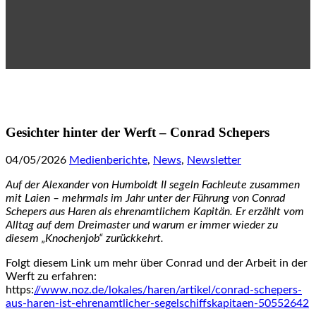
Gesichter hinter der Werft – Conrad Schepers
04/05/2026
Medienberichte
,
News
,
Newsletter
Auf der Alexander von Humboldt II segeln Fachleute zusammen
mit Laien – mehrmals im Jahr unter der Führung von Conrad
Schepers aus Haren als ehrenamtlichem Kapitän. Er erzählt vom
Alltag auf dem Dreimaster und warum er immer wieder zu
diesem „Knochenjob“ zurückkehrt.
Folgt diesem Link um mehr über Conrad und der Arbeit in der
Werft zu erfahren:
https:
//www.noz.de/lokales/haren/artikel/conrad-schepers-
aus-haren-ist-ehrenamtlicher-segelschiffskapitaen-50552642