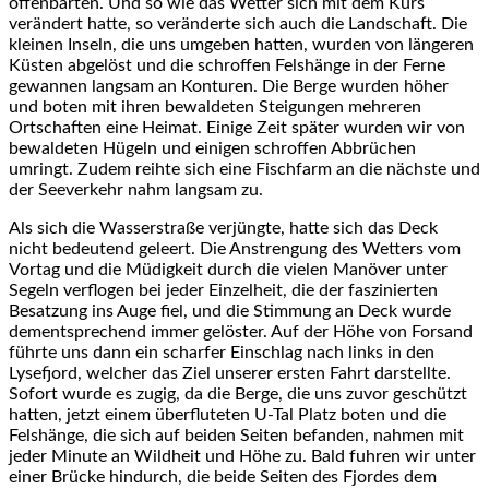
offenbarten. Und so wie das Wetter sich mit dem Kurs
verändert hatte, so veränderte sich auch die Landschaft. Die
kleinen Inseln, die uns umgeben hatten, wurden von längeren
Küsten abgelöst und die schroffen Felshänge in der Ferne
gewannen langsam an Konturen. Die Berge wurden höher
und boten mit ihren bewaldeten Steigungen mehreren
Ortschaften eine Heimat. Einige Zeit später wurden wir von
bewaldeten Hügeln und einigen schroffen Abbrüchen
umringt. Zudem reihte sich eine Fischfarm an die nächste und
der Seeverkehr nahm langsam zu.
Als sich die Wasserstraße verjüngte, hatte sich das Deck
nicht bedeutend geleert. Die Anstrengung des Wetters vom
Vortag und die Müdigkeit durch die vielen Manöver unter
Segeln verflogen bei jeder Einzelheit, die der faszinierten
Besatzung ins Auge fiel, und die Stimmung an Deck wurde
dementsprechend immer gelöster. Auf der Höhe von Forsand
führte uns dann ein scharfer Einschlag nach links in den
Lysefjord, welcher das Ziel unserer ersten Fahrt darstellte.
Sofort wurde es zugig, da die Berge, die uns zuvor geschützt
hatten, jetzt einem überfluteten U-Tal Platz boten und die
Felshänge, die sich auf beiden Seiten befanden, nahmen mit
jeder Minute an Wildheit und Höhe zu. Bald fuhren wir unter
einer Brücke hindurch, die beide Seiten des Fjordes dem