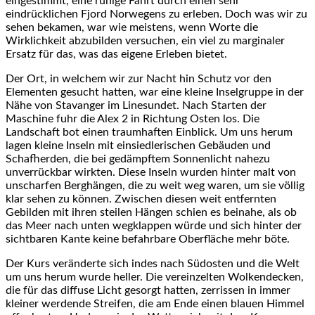
eingestimmt, eine ruhige Fahrt durch einen sehr
eindrücklichen Fjord Norwegens zu erleben. Doch was wir zu
sehen bekamen, war wie meistens, wenn Worte die
Wirklichkeit abzubilden versuchen, ein viel zu marginaler
Ersatz für das, was das eigene Erleben bietet.
Der Ort, in welchem wir zur Nacht hin Schutz vor den
Elementen gesucht hatten, war eine kleine Inselgruppe in der
Nähe von Stavanger im Linesundet. Nach Starten der
Maschine fuhr die Alex 2 in Richtung Osten los. Die
Landschaft bot einen traumhaften Einblick. Um uns herum
lagen kleine Inseln mit einsiedlerischen Gebäuden und
Schafherden, die bei gedämpftem Sonnenlicht nahezu
unverrückbar wirkten. Diese Inseln wurden hinter malt von
unscharfen Berghängen, die zu weit weg waren, um sie völlig
klar sehen zu können. Zwischen diesen weit entfernten
Gebilden mit ihren steilen Hängen schien es beinahe, als ob
das Meer nach unten wegklappen würde und sich hinter der
sichtbaren Kante keine befahrbare Oberfläche mehr böte.
Der Kurs veränderte sich indes nach Südosten und die Welt
um uns herum wurde heller. Die vereinzelten Wolkendecken,
die für das diffuse Licht gesorgt hatten, zerrissen in immer
kleiner werdende Streifen, die am Ende einen blauen Himmel