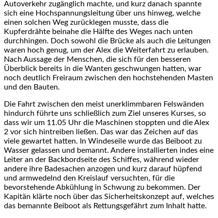
Autoverkehr zugänglich machte, und kurz danach spannte
sich eine Hochspannungsleitung über uns hinweg, welche
einen solchen Weg zurücklegen musste, dass die
Kupferdrähte beinahe die Hälfte des Weges nach unten
durchhingen. Doch sowohl die Brücke als auch die Leitungen
waren hoch genug, um der Alex die Weiterfahrt zu erlauben.
Nach Aussage der Menschen, die sich für den besseren
Überblick bereits in die Wanten geschwungen hatten, war
noch deutlich Freiraum zwischen den hochstehenden Masten
und den Bauten.
Die Fahrt zwischen den meist unerklimmbaren Felswänden
hindurch führte uns schließlich zum Ziel unseres Kurses, so
dass wir um 11.05 Uhr die Maschinen stoppten und die Alex
2 vor sich hintreiben ließen. Das war das Zeichen auf das
viele gewartet hatten. In Windeseile wurde das Beiboot zu
Wasser gelassen und bemannt. Andere installierten indes eine
Leiter an der Backbordseite des Schiffes, während wieder
andere ihre Badesachen anzogen und kurz darauf hüpfend
und armwedelnd den Kreislauf versuchten, für die
bevorstehende Abkühlung in Schwung zu bekommen. Der
Kapitän klärte noch über das Sicherheitskonzept auf, welches
das bemannte Beiboot als Rettungsgefährt zum Inhalt hatte.