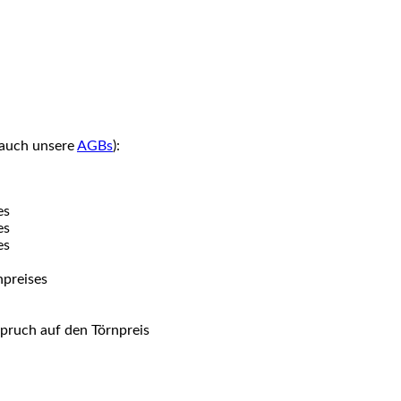
u auch unsere
AGBs
):
es
es
es
npreises
spruch auf den Törnpreis