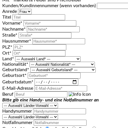
Kunden/Kundinnennummer (wenn vorhanden)
Anrede
Titel
Vorname*
Nachname*
Straße*
Hausnummer*
PLZ*
Ort*
Land*
Nationalität*
Geburtsland*
Geburtsort*
Geburtsdatum*
E-Mail-Adresse
Beruf
Bitte gib eine Handy- und eine Notfallnummer an
Handynummer
Notfallnummer