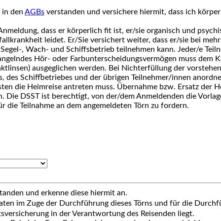
 in den
AGBs
verstanden und versichere hiermit, dass ich körper
nmeldung, dass er körperlich fit ist, er/sie organisch und psych
allkrankheit leidet. Er/Sie versichert weiter, dass er/sie bei m
m Segel-, Wach- und Schiffsbetrieb teilnehmen kann. Jeder/e Te
gelndes Hör- oder Farbunterscheidungsvermögen muss dem Kap
ktlinsen) ausgeglichen werden. Bei Nichterfüllung der vorsteh
s, des Schiffbetriebes und der übrigen Teilnehmer/innen anordne
osten die Heimreise antreten muss. Übernahme bzw. Ersatz der 
en. Die DSST ist berechtigt, von der/dem Anmeldenden die Vorlag
für die Teilnahme an dem angemeldeten Törn zu fordern.
standen und erkenne diese hiermit an.
ten im Zuge der Durchführung dieses Törns und für die Durchfü
tsversicherung in der Verantwortung des Reisenden liegt.