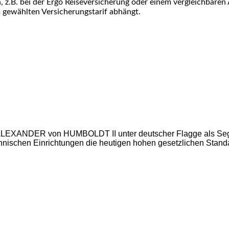
 z.B. bei der Ergo Reiseversicherung oder einem vergleichbaren 
gewählten Versicherungstarif abhängt.
rk ALEXANDER von HUMBOLDT II unter deutscher Flagge als Sege
chnischen Einrichtungen die heutigen hohen gesetzlichen Standa