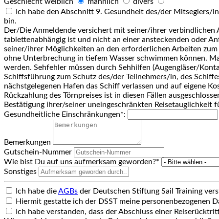
Geschlecht
weiblich
männlich
divers
Ich habe den Abschnitt 9. Gesundheit des/der Mitseglers/in
bin.
Der/Die Anmeldende versichert mit seiner/ihrer verbindlichen A
tablettenabhängig ist und nicht an einer ansteckenden oder Anf
seiner/ihrer Möglichkeiten an den erforderlichen Arbeiten zu
ohne Unterbrechung in tiefem Wasser schwimmen können. Man
werden. Sehfehler müssen durch Sehhilfen (Augengläser/Konta
Schiffsführung zum Schutz des/der Teilnehmers/in, des Schiffe
nächstgelegenen Hafen das Schiff verlassen und auf eigene K
Rückzahlung des Törnpreises ist in diesen Fällen ausgeschloss
Bestätigung ihrer/seiner uneingeschränkten Reisetauglichkeit 
Gesundheitliche Einschränkungen*:
Bemerkungen
Gutschein-Nummer
Wie bist Du auf uns aufmerksam geworden?*
Sonstiges
Ich habe die
AGBs
der Deutschen Stiftung Sail Training ver
Hiermit gestatte ich der DSST meine personenbezogenen Da
Ich habe verstanden, dass der Abschluss einer Reiserücktrit